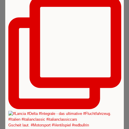
Gscheit laut. #Motorsport #Ventilspiel #redbullrin