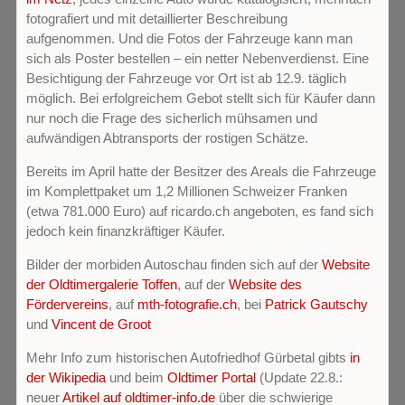
fotografiert und mit detaillierter Beschreibung
aufgenommen. Und die Fotos der Fahrzeuge kann man
sich als Poster bestellen – ein netter Nebenverdienst. Eine
Besichtigung der Fahrzeuge vor Ort ist ab 12.9. täglich
möglich. Bei erfolgreichem Gebot stellt sich für Käufer dann
nur noch die Frage des sicherlich mühsamen und
aufwändigen Abtransports der rostigen Schätze.
Bereits im April hatte der Besitzer des Areals die Fahrzeuge
im Komplettpaket um 1,2 Millionen Schweizer Franken
(etwa 781.000 Euro) auf ricardo.ch angeboten, es fand sich
jedoch kein finanzkräftiger Käufer.
Bilder der morbiden Autoschau finden sich auf der
Website
der Oldtimergalerie Toffen
, auf der
Website des
Fördervereins
, auf
mth-fotografie.ch
, bei
Patrick Gautschy
und
Vincent de Groot
Mehr Info zum historischen Autofriedhof Gürbetal gibts
in
der Wikipedia
und beim
Oldtimer Portal
(Update 22.8.:
neuer
Artikel auf oldtimer-info.de
über die schwierige