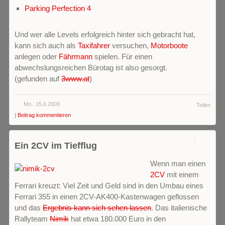
Parking Perfection 4
Und wer alle Levels erfolgreich hinter sich gebracht hat,
kann sich auch als
Taxifahrer
versuchen,
Motorboote
anlegen oder
Fährmann
spielen. Für einen
abwechslungsreichen Bürotag ist also gesorgt.
(gefunden auf
3www.at
)
Mo.. 15.6.2009
Teilen
|
Beitrag kommentieren
1
Ein 2CV im Tiefflug
Wenn man einen
2CV
mit einem
Ferrari kreuzt: Viel Zeit und Geld sind in den Umbau eines
Ferrari 355 in einen 2CV-AK400-Kastenwagen geflossen
und das
Ergebnis kann sich sehen lassen
. Das italienische
Rallyteam
Nimik
hat etwa 180.000 Euro in den