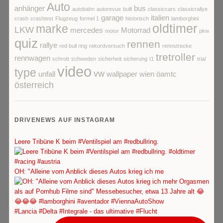
Auto
anhänger
bus
autobahn
autorevue
bulli
classiccars
classicrallye
garage
italien
crash
crashtest
Flugzeug
formel 1
historisch
lamborghini
oldtimer
marke
LKW
mercedes
Motorrad
motor
pkw
quiz
rennen
rallye
red bull ring
rekordversuch
rennstrecke
tretroller
rennwagen
schrott
schweden
sicherheit
sicherung
t1
trial
video
type
vw
unfall
wallpaper
wien
öamtc
österreich
DRIVENEWS AUF INSTAGRAM
Leere Tribüne K beim #Ventilspiel am #redbullring.
OH: "Alleine vom Anblick dieses Autos krieg ich me
#Lancia #Delta #Integrale - das ultimative #Flucht