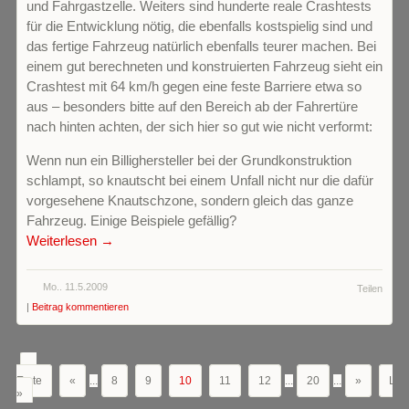
und Fahrgastzelle. Weiters sind hunderte reale Crashtests
für die Entwicklung nötig, die ebenfalls kostspielig sind und
das fertige Fahrzeug natürlich ebenfalls teurer machen. Bei
einem gut berechneten und konstruierten Fahrzeug sieht ein
Crashtest mit 64 km/h gegen eine feste Barriere etwa so
aus – besonders bitte auf den Bereich ab der Fahrertüre
nach hinten achten, der sich hier so gut wie nicht verformt:
Wenn nun ein Billighersteller bei der Grundkonstruktion
schlampt, so knautscht bei einem Unfall nicht nur die dafür
vorgesehene Knautschzone, sondern gleich das ganze
Fahrzeug. Einige Beispiele gefällig?
Weiterlesen →
Mo.. 11.5.2009
Teilen
|
Beitrag kommentieren
«
Erste
«
...
8
9
10
11
12
...
20
...
»
Letz
»