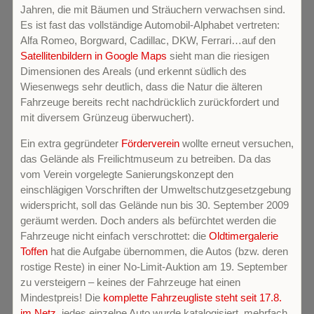
Jahren, die mit Bäumen und Sträuchern verwachsen sind.
Es ist fast das vollständige Automobil-Alphabet vertreten:
Alfa Romeo, Borgward, Cadillac, DKW, Ferrari…auf den
Satellitenbildern in Google Maps
sieht man die riesigen
Dimensionen des Areals (und erkennt südlich des
Wiesenwegs sehr deutlich, dass die Natur die älteren
Fahrzeuge bereits recht nachdrücklich zurückfordert und
mit diversem Grünzeug überwuchert).
Ein extra gegründeter
Förderverein
wollte erneut versuchen,
das Gelände als Freilichtmuseum zu betreiben. Da das
vom Verein vorgelegte Sanierungskonzept den
einschlägigen Vorschriften der Umweltschutzgesetzgebung
widerspricht, soll das Gelände nun bis 30. September 2009
geräumt werden. Doch anders als befürchtet werden die
Fahrzeuge nicht einfach verschrottet: die
Oldtimergalerie
Toffen
hat die Aufgabe übernommen, die Autos (bzw. deren
rostige Reste) in einer No-Limit-Auktion am 19. September
zu versteigern – keines der Fahrzeuge hat einen
Mindestpreis! Die
komplette Fahrzeugliste steht seit 17.8.
im Netz
, jedes einzelne Auto wurde katalogisiert, mehrfach