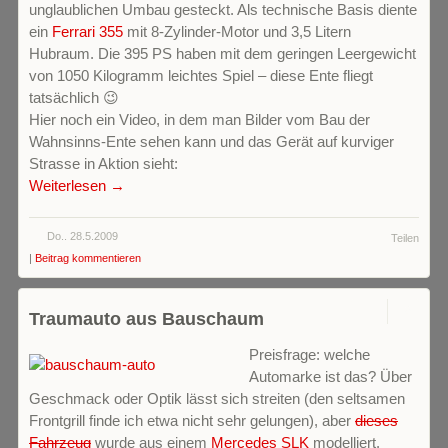
unglaublichen Umbau gesteckt. Als technische Basis diente
ein
Ferrari 355
mit 8-Zylinder-Motor und 3,5 Litern
Hubraum. Die 395 PS haben mit dem geringen Leergewicht
von 1050 Kilogramm leichtes Spiel – diese Ente fliegt
tatsächlich 😉
Hier noch ein Video, in dem man Bilder vom Bau der
Wahnsinns-Ente sehen kann und das Gerät auf kurviger
Strasse in Aktion sieht:
Weiterlesen →
Do.. 28.5.2009
Teilen
|
Beitrag kommentieren
0
Traumauto aus Bauschaum
Preisfrage: welche
Automarke ist das? Über
Geschmack oder Optik lässt sich streiten (den seltsamen
Frontgrill finde ich etwa nicht sehr gelungen), aber
dieses
Fahrzeug
wurde aus einem
Mercedes SLK
modelliert.