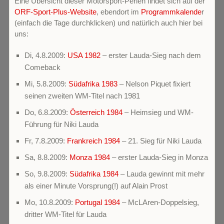
Eine Übersicht dieser Motorsport-Perlen findet sich auf der
ORF-Sport-Plus-Website
, ebendort im
Programmkalende
r
(einfach die Tage durchklicken) und natürlich auch hier bei
uns:
Di, 4.8.2009:
USA 1982
– erster Lauda-Sieg nach dem
Comeback
Mi, 5.8.2009:
Südafrika 1983
– Nelson Piquet fixiert
seinen zweiten WM-Titel nach 1981
Do, 6.8.2009:
Österreich 1984
– Heimsieg und WM-
Führung für Niki Lauda
Fr, 7.8.2009:
Frankreich 1984
– 21. Sieg für Niki Lauda
Sa, 8.8.2009:
Monza 1984
– erster Lauda-Sieg in Monza
So, 9.8.2009:
Südafrika 1984
– Lauda gewinnt mit mehr
als einer Minute Vorsprung(!) auf Alain Prost
Mo, 10.8.2009:
Portugal 1984
– McLAren-Doppelsieg,
dritter WM-Titel für Lauda