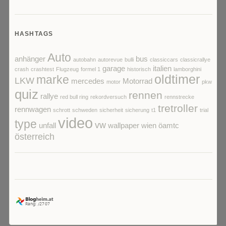
HASHTAGS
Auto
anhänger
bus
autobahn
autorevue
bulli
classiccars
classicrallye
garage
italien
crash
crashtest
Flugzeug
formel 1
historisch
lamborghini
oldtimer
marke
LKW
mercedes
Motorrad
motor
pkw
quiz
rennen
rallye
red bull ring
rekordversuch
rennstrecke
tretroller
rennwagen
schrott
schweden
sicherheit
sicherung
t1
trial
video
type
vw
unfall
wallpaper
wien
öamtc
österreich