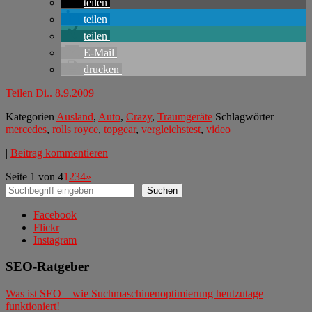
teilen
teilen
teilen
E-Mail
drucken
Teilen
Di.. 8.9.2009
Kategorien
Ausland
,
Auto
,
Crazy
,
Traumgeräte
Schlagwörter
mercedes
,
rolls royce
,
topgear
,
vergleichstest
,
video
|
Beitrag kommentieren
Seite 1 von 4
1
2
3
4
»
Suchen
Suchen
Facebook
Flickr
Instagram
SEO-Ratgeber
Was ist SEO – wie Suchmaschinenoptimierung heutzutage
funktioniert!