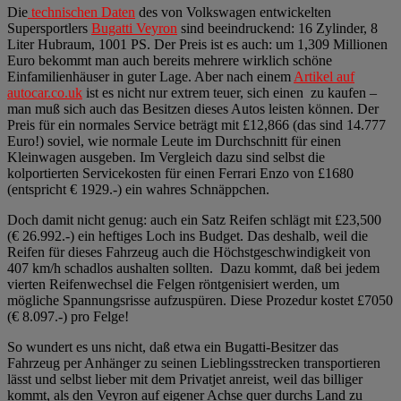
Die
technischen Daten
des von Volkswagen entwickelten
Supersportlers
Bugatti Veyron
sind beeindruckend: 16 Zylinder, 8
Liter Hubraum, 1001 PS. Der Preis ist es auch: um 1,309 Millionen
Euro bekommt man auch bereits mehrere wirklich schöne
Einfamilienhäuser in guter Lage. Aber nach einem
Artikel auf
autocar.co.uk
ist es nicht nur extrem teuer, sich einen zu kaufen –
man muß sich auch das Besitzen dieses Autos leisten können. Der
Preis für ein normales Service beträgt mit £12,866 (das sind 14.777
Euro!) soviel, wie normale Leute im Durchschnitt für einen
Kleinwagen ausgeben. Im Vergleich dazu sind selbst die
kolportierten Servicekosten für einen Ferrari Enzo von £1680
(entspricht € 1929.-) ein wahres Schnäppchen.
Doch damit nicht genug: auch ein Satz Reifen schlägt mit £23,500
(€ 26.992.-) ein heftiges Loch ins Budget. Das deshalb, weil die
Reifen für dieses Fahrzeug auch die Höchstgeschwindigkeit von
407 km/h schadlos aushalten sollten. Dazu kommt, daß bei jedem
vierten Reifenwechsel die Felgen röntgenisiert werden, um
mögliche Spannungsrisse aufzuspüren. Diese Prozedur kostet £7050
(€ 8.097.-) pro Felge!
So wundert es uns nicht, daß etwa ein Bugatti-Besitzer das
Fahrzeug per Anhänger zu seinen Lieblingsstrecken transportieren
lässt und selbst lieber mit dem Privatjet anreist, weil das billiger
kommt, als den Veyron auf eigener Achse quer durchs Land zu