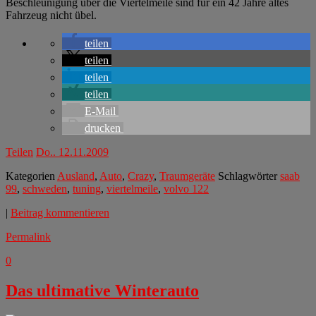
Beschleunigung über die Viertelmeile sind für ein 42 Jahre altes
Fahrzeug nicht übel.
teilen
teilen
teilen
teilen
E-Mail
drucken
Teilen
Do.. 12.11.2009
Kategorien
Ausland
,
Auto
,
Crazy
,
Traumgeräte
Schlagwörter
saab
99
,
schweden
,
tuning
,
viertelmeile
,
volvo 122
|
Beitrag kommentieren
Permalink
0
Das ultimative Winterauto