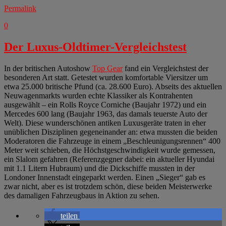
Permalink
0
Der Luxus-Oldtimer-Vergleichstest
In der britischen Autoshow
Top Gear
fand ein Vergleichstest der
besonderen Art statt. Getestet wurden komfortable Viersitzer um
etwa 25.000 britische Pfund (ca. 28.600 Euro). Abseits des aktuellen
Neuwagenmarkts wurden echte Klassiker als Kontrahenten
ausgewählt – ein Rolls Royce Corniche (Baujahr 1972) und ein
Mercedes 600 lang (Baujahr 1963, das damals teuerste Auto der
Welt). Diese wunderschönen antiken Luxusgeräte traten in eher
unüblichen Disziplinen gegeneinander an: etwa mussten die beiden
Moderatoren die Fahrzeuge in einem „Beschleunigungsrennen“ 400
Meter weit schieben, die Höchstgeschwindigkeit wurde gemessen,
ein Slalom gefahren (Referenzgegner dabei: ein aktueller Hyundai
mit 1.1 Litern Hubraum) und die Dickschiffe mussten in der
Londoner Innenstadt eingeparkt werden. Einen „Sieger“ gab es
zwar nicht, aber es ist trotzdem schön, diese beiden Meisterwerke
des damaligen Fahrzeugbaus in Aktion zu sehen.
teilen