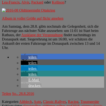
Lea-Francis
,
Alvis
,
Packard
oder
Kellison
?
Album in voller Größe auf flickr ansehen
Am Samstag, dem 28.8. gibts nochmals die Gelegenheit, sich die
Fahrzeuge aus nächster Nähe anzusehen: um 11:01 ist Start beim
Rathaus, der
Ausklang der Veranstaltung
findet nachmittags im
Donaupark statt. Siegerehrung ist um 16:00, wir schätzen die
Ankunft der ersten Fahrzeuge im Donaupark zwischen 13 und 14
Uhr.
teilen
teilen
teilen
teilen
E-Mail
drucken
Teilen
So.. 28.8.2016
Kategorien
Altblech
,
Auto
,
Classic-Rallyes
,
Racing
,
Traumgeräte
Schlagwörter
classicrallye
,
oldtimer
,
rallye
,
vcd2016
,
vienna classic