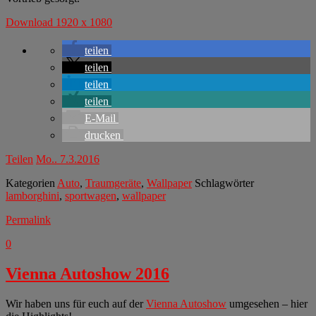
Download 1920 x 1080
teilen
teilen
teilen
teilen
E-Mail
drucken
Teilen
Mo.. 7.3.2016
Kategorien
Auto
,
Traumgeräte
,
Wallpaper
Schlagwörter
lamborghini
,
sportwagen
,
wallpaper
Permalink
0
Vienna Autoshow 2016
Wir haben uns für euch auf der
Vienna Autoshow
umgesehen – hier