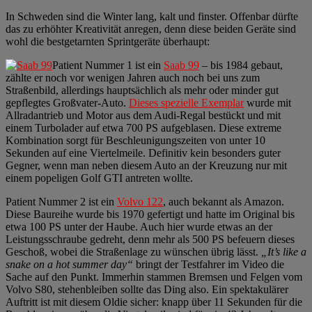
In Schweden sind die Winter lang, kalt und finster. Offenbar dürfte
das zu erhöhter Kreativität anregen, denn diese beiden Geräte sind
wohl die bestgetarnten Sprintgeräte überhaupt:
Patient Nummer 1 ist ein
Saab 99
– bis 1984 gebaut,
zählte er noch vor wenigen Jahren auch noch bei uns zum
Straßenbild, allerdings hauptsächlich als mehr oder minder gut
gepflegtes Großvater-Auto.
Dieses spezielle Exemplar
wurde mit
Allradantrieb und Motor aus dem Audi-Regal bestückt und mit
einem Turbolader auf etwa 700 PS aufgeblasen. Diese extreme
Kombination sorgt für Beschleunigungszeiten von unter 10
Sekunden auf eine Viertelmeile. Definitiv kein besonders guter
Gegner, wenn man neben diesem Auto an der Kreuzung nur mit
einem popeligen Golf GTI antreten wollte.
Patient Nummer 2 ist ein
Volvo 122
, auch bekannt als Amazon.
Diese Baureihe wurde bis 1970 gefertigt und hatte im Original bis
etwa 100 PS unter der Haube. Auch hier wurde etwas an der
Leistungsschraube gedreht, denn mehr als 500 PS befeuern dieses
Geschoß, wobei die Straßenlage zu wünschen übrig lässt.
„It’s like a
snake on a hot summer day“
bringt der Testfahrer im Video die
Sache auf den Punkt. Immerhin stammen Bremsen und Felgen vom
Volvo S80, stehenbleiben sollte das Ding also. Ein spektakulärer
Auftritt ist mit diesem Oldie sicher: knapp über 11 Sekunden für die