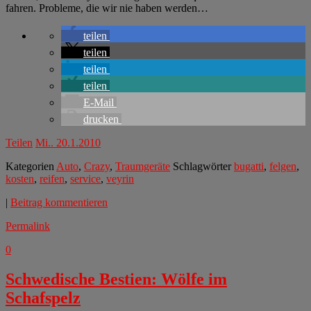
fahren. Probleme, die wir nie haben werden…
teilen
teilen
teilen
teilen
E-Mail
drucken
Teilen
Mi.. 20.1.2010
Kategorien
Auto
,
Crazy
,
Traumgeräte
Schlagwörter
bugatti
,
felgen
,
kosten
,
reifen
,
service
,
veyrin
|
Beitrag kommentieren
Permalink
0
Schwedische Bestien: Wölfe im
Schafspelz