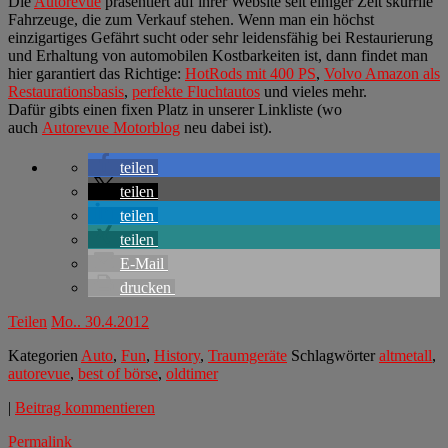
Die
Autorevue
präsentiert auf ihrer Website seit einiger Zeit skurrile
Fahrzeuge, die zum Verkauf stehen. Wenn man ein höchst
einzigartiges Gefährt sucht oder sehr leidensfähig bei Restaurierung
und Erhaltung von automobilen Kostbarkeiten ist, dann findet man
hier garantiert das Richtige:
HotRods mit 400 PS
,
Volvo Amazon als
Restaurationsbasis
,
perfekte Fluchtautos
und vieles mehr.
Dafür gibts einen fixen Platz in unserer Linkliste (wo
auch
Autorevue Motorblog
neu dabei ist).
teilen
teilen
teilen
teilen
E-Mail
drucken
Teilen
Mo.. 30.4.2012
Kategorien
Auto
,
Fun
,
History
,
Traumgeräte
Schlagwörter
altmetall
,
autorevue
,
best of börse
,
oldtimer
|
Beitrag kommentieren
Permalink