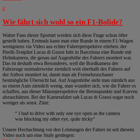
0
Wie fährt sich wohl so ein F1-Bolide?
Wahre Fans dieser Sportart werden sich diese Frage schon öfter
gestellt haben. Erstmals kann man eine Runde in einem F1-Wagen
wenigstens via Video aus echter Fahrerperspektive erleben: der
Pirelli-Testpilot Lucas di Grassi fuhr in Barcelona eine Runde mit
Helmkamera, die genau auf Augenhöhe des Fahrers montiert war.
Das ist deshalb etwa Besonderes, weil die Bordkamera der
Fahrzeuge normalerweise ziemlich weit oberhalb des Fahrers auf
der Airbox montiert ist, damit man als Fernsehzuschauer
bestmögliche Übersicht hat. Auf Augenhöhe sieht man nämlich aus
so einem Auto ziemlich wenig, man wundert sich, wie die Fahrer es
schaffen, aus dieser Mäuseperspektive die Bremspunkte und Kurven
abzuschätzen. Bei der Kamerafahrt sah Lucas di Grassi sogar noch
weniger als sonst. Zitat:
“ I had to drive with only one eye open as the camera
was blocking my other eye, quite tricky“
Unsere Hochachtung vor den Leistungen der Fahrer ist seit diesem
Video noch um eine Stufe gestiegen: