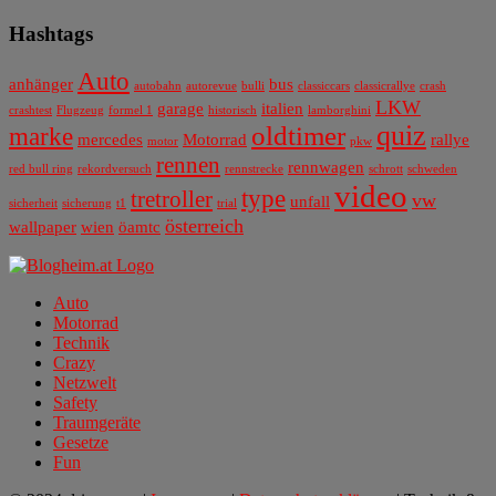
Hashtags
Auto
anhänger
bus
autobahn
autorevue
bulli
classiccars
classicrallye
crash
LKW
garage
italien
crashtest
Flugzeug
formel 1
historisch
lamborghini
quiz
oldtimer
marke
mercedes
Motorrad
rallye
motor
pkw
rennen
rennwagen
red bull ring
rekordversuch
rennstrecke
schrott
schweden
video
type
tretroller
vw
unfall
sicherheit
sicherung
t1
trial
österreich
wallpaper
wien
öamtc
Auto
Motorrad
Technik
Crazy
Netzwelt
Safety
Traumgeräte
Gesetze
Fun