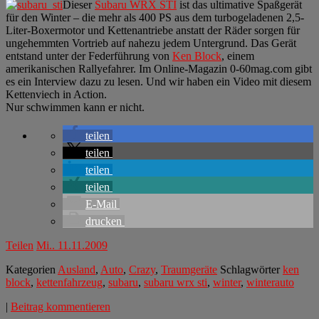
Dieser
Subaru WRX STI
ist das ultimative Spaßgerät
für den Winter – die mehr als 400 PS aus dem turbogeladenen 2,5-
Liter-Boxermotor und Kettenantriebe anstatt der Räder sorgen für
ungehemmten Vortrieb auf nahezu jedem Untergrund. Das Gerät
entstand unter der Federführung von
Ken Block
, einem
amerikanischen Rallyefahrer. Im Online-Magazin 0-60mag.com gibt
es
ein Interview dazu
zu lesen. Und wir haben ein Video mit diesem
Kettenviech in Action.
Nur schwimmen kann er nicht.
teilen
teilen
teilen
teilen
E-Mail
drucken
Teilen
Mi.. 11.11.2009
Kategorien
Ausland
,
Auto
,
Crazy
,
Traumgeräte
Schlagwörter
ken
block
,
kettenfahrzeug
,
subaru
,
subaru wrx sti
,
winter
,
winterauto
|
Beitrag kommentieren