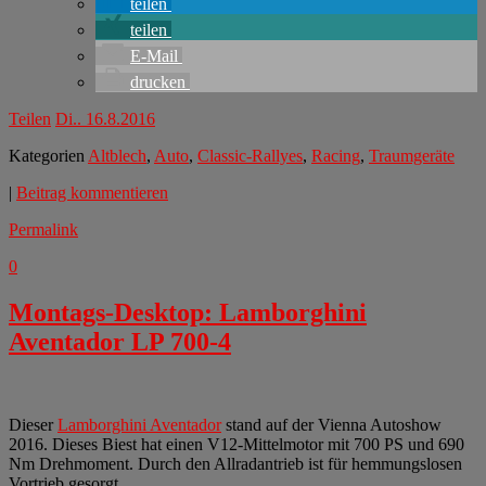
teilen
teilen
E-Mail
drucken
Teilen
Di.. 16.8.2016
Kategorien
Altblech
,
Auto
,
Classic-Rallyes
,
Racing
,
Traumgeräte
|
Beitrag kommentieren
Permalink
0
Montags-Desktop: Lamborghini
Aventador LP 700-4
Dieser
Lamborghini Aventador
stand auf der Vienna Autoshow
2016. Dieses Biest hat einen V12-Mittelmotor mit 700 PS und 690
Nm Drehmoment. Durch den Allradantrieb ist für hemmungslosen
Vortrieb gesorgt.