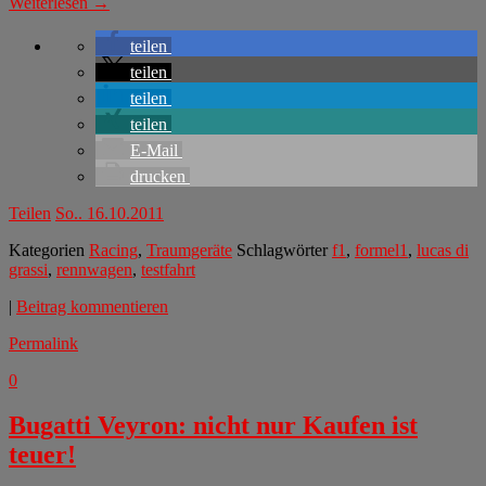
Weiterlesen →
teilen
teilen
teilen
teilen
E-Mail
drucken
Teilen
So.. 16.10.2011
Kategorien
Racing
,
Traumgeräte
Schlagwörter
f1
,
formel1
,
lucas di
grassi
,
rennwagen
,
testfahrt
|
Beitrag kommentieren
Permalink
0
Bugatti Veyron: nicht nur Kaufen ist
teuer!