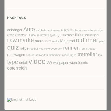
HASHTAGS
Auto
anhänger
bus
autobahn
autorevue
bulli
classiccars
classicrallye
garage
italien
crash
crashtest
Flugzeug
formel 1
historisch
lamborghini
oldtimer
marke
LKW
mercedes
Motorrad
motor
pkw
quiz
rennen
rallye
red bull ring
rekordversuch
rennstrecke
tretroller
rennwagen
schrott
schweden
sicherheit
sicherung
t1
trial
video
type
vw
unfall
wallpaper
wien
öamtc
österreich