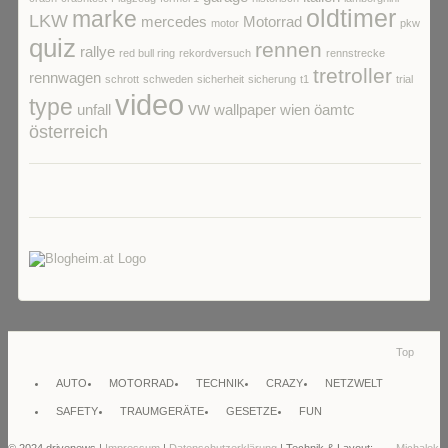
oldtimer
marke
LKW
mercedes
Motorrad
motor
pkw
quiz
rennen
rallye
red bull ring
rekordversuch
rennstrecke
tretroller
rennwagen
schrott
schweden
sicherheit
sicherung
t1
trial
video
type
vw
unfall
wallpaper
wien
öamtc
österreich
Top
AUTO
MOTORRAD
TECHNIK
CRAZY
NETZWELT
SAFETY
TRAUMGERÄTE
GESETZE
FUN
© 2024 drivenews |
Impressum
|
Datenschutzerklärung
| Technik & Layout:
Michalek