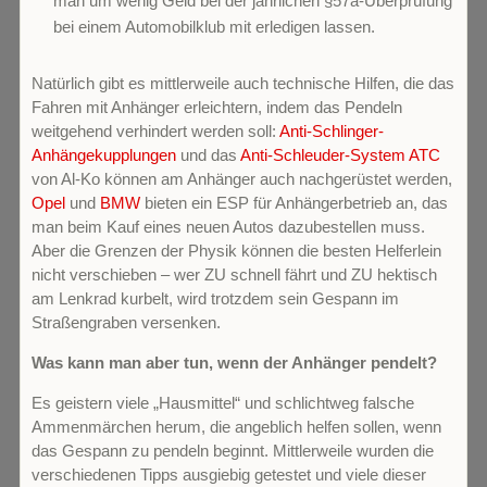
man um wenig Geld bei der jährlichen §57a-Überprüfung
bei einem Automobilklub mit erledigen lassen.
Natürlich gibt es mittlerweile auch technische Hilfen, die das
Fahren mit Anhänger erleichtern, indem das Pendeln
weitgehend verhindert werden soll:
Anti-Schlinger-
Anhängekupplungen
und das
Anti-Schleuder-System ATC
von Al-Ko können am Anhänger auch nachgerüstet werden,
Opel
und
BMW
bieten ein ESP für Anhängerbetrieb an, das
man beim Kauf eines neuen Autos dazubestellen muss.
Aber die Grenzen der Physik können die besten Helferlein
nicht verschieben – wer ZU schnell fährt und ZU hektisch
am Lenkrad kurbelt, wird trotzdem sein Gespann im
Straßengraben versenken.
Was kann man aber tun, wenn der Anhänger pendelt?
Es geistern viele „Hausmittel“ und schlichtweg falsche
Ammenmärchen herum, die angeblich helfen sollen, wenn
das Gespann zu pendeln beginnt. Mittlerweile wurden die
verschiedenen Tipps ausgiebig getestet und viele dieser