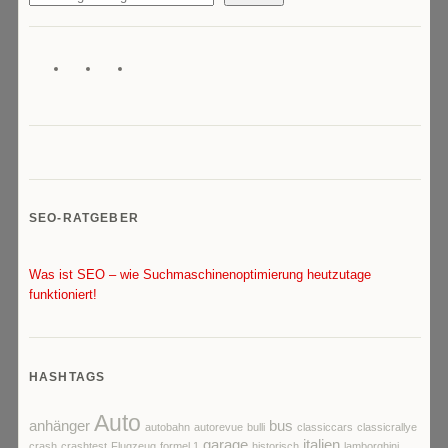
SEO-RATGEBER
Was ist SEO – wie Suchmaschinenoptimierung heutzutage
funktioniert!
HASHTAGS
Auto
anhänger
bus
autobahn
autorevue
bulli
classiccars
classicrallye
garage
italien
crash
crashtest
Flugzeug
formel 1
historisch
lamborghini