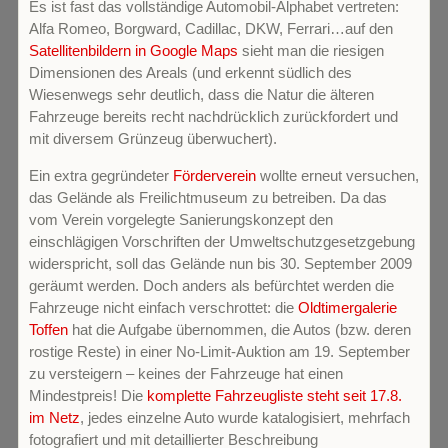
Es ist fast das vollständige Automobil-Alphabet vertreten:
Alfa Romeo, Borgward, Cadillac, DKW, Ferrari…auf den
Satellitenbildern in Google Maps
sieht man die riesigen
Dimensionen des Areals (und erkennt südlich des
Wiesenwegs sehr deutlich, dass die Natur die älteren
Fahrzeuge bereits recht nachdrücklich zurückfordert und
mit diversem Grünzeug überwuchert).
Ein extra gegründeter
Förderverein
wollte erneut versuchen,
das Gelände als Freilichtmuseum zu betreiben. Da das
vom Verein vorgelegte Sanierungskonzept den
einschlägigen Vorschriften der Umweltschutzgesetzgebung
widerspricht, soll das Gelände nun bis 30. September 2009
geräumt werden. Doch anders als befürchtet werden die
Fahrzeuge nicht einfach verschrottet: die
Oldtimergalerie
Toffen
hat die Aufgabe übernommen, die Autos (bzw. deren
rostige Reste) in einer No-Limit-Auktion am 19. September
zu versteigern – keines der Fahrzeuge hat einen
Mindestpreis! Die
komplette Fahrzeugliste steht seit 17.8.
im Netz
, jedes einzelne Auto wurde katalogisiert, mehrfach
fotografiert und mit detaillierter Beschreibung