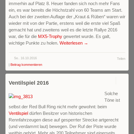
immerhin auf Platz 8. Heuer fanden sich noch mehr Fans
ein, es war bereits die Höchstzahl von 60 Teams am Start.
Auch bei der zweiten Auflage der „Kraut & Rüben“ waren wir
wieder mit von der Partie, erstens weil die erste viel Spaß
gemacht hat und zweitens weil es die letzte Rallye 2016
war, die für die
MX5-Trophy
gewertet wurde. Es galt,
wichtige Punkte zu holen.
Weiterlesen →
So.. 16.10.2016
Teilen
|
Beitrag kommentieren
0
Ventilspiel 2016
Solche
Töne ist
selbst der Red Bull Ring nicht mehr gewohnt: beim
Ventilspiel
dürfen Besitzer von historischen
Rennfahrzeugen diese auf gesperrter Strecke artgerecht
(und verdammt laut) bewegen. Der Ruf der Piste wurde
weithin gehört. Mehr als 200 Teilnehmer sind einerseits