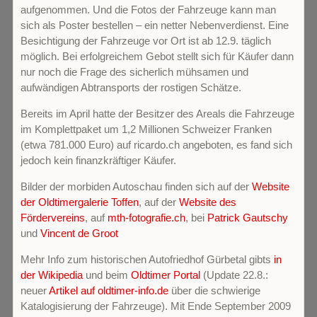
aufgenommen. Und die Fotos der Fahrzeuge kann man
sich als Poster bestellen – ein netter Nebenverdienst. Eine
Besichtigung der Fahrzeuge vor Ort ist ab 12.9. täglich
möglich. Bei erfolgreichem Gebot stellt sich für Käufer dann
nur noch die Frage des sicherlich mühsamen und
aufwändigen Abtransports der rostigen Schätze.
Bereits im April hatte der Besitzer des Areals die Fahrzeuge
im Komplettpaket um 1,2 Millionen Schweizer Franken
(etwa 781.000 Euro) auf ricardo.ch angeboten, es fand sich
jedoch kein finanzkräftiger Käufer.
Bilder der morbiden Autoschau finden sich auf der
Website
der Oldtimergalerie Toffen
, auf der
Website des
Fördervereins
, auf
mth-fotografie.ch
, bei
Patrick Gautschy
und
Vincent de Groot
Mehr Info zum historischen Autofriedhof Gürbetal gibts
in
der Wikipedia
und beim
Oldtimer Portal
(Update 22.8.:
neuer
Artikel auf oldtimer-info.de
über die schwierige
Katalogisierung der Fahrzeuge). Mit Ende September 2009