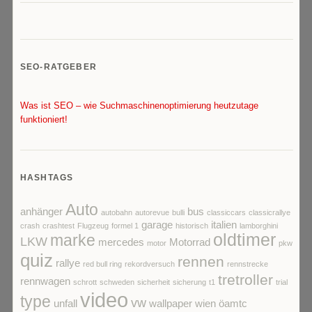
SEO-RATGEBER
Was ist SEO – wie Suchmaschinenoptimierung heutzutage
funktioniert!
HASHTAGS
Auto
anhänger
bus
autobahn
autorevue
bulli
classiccars
classicrallye
garage
italien
crash
crashtest
Flugzeug
formel 1
historisch
lamborghini
oldtimer
marke
LKW
mercedes
Motorrad
motor
pkw
quiz
rennen
rallye
red bull ring
rekordversuch
rennstrecke
tretroller
rennwagen
schrott
schweden
sicherheit
sicherung
t1
trial
video
type
vw
unfall
wallpaper
wien
öamtc