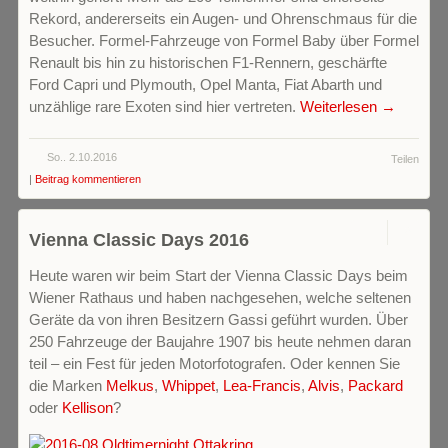
Rekord, andererseits ein Augen- und Ohrenschmaus für die
Besucher. Formel-Fahrzeuge von Formel Baby über Formel
Renault bis hin zu historischen F1-Rennern, geschärfte
Ford Capri und Plymouth, Opel Manta, Fiat Abarth und
unzählige rare Exoten sind hier vertreten.
Weiterlesen →
So.. 2.10.2016
Teilen
|
Beitrag kommentieren
0
Vienna Classic Days 2016
Heute waren wir beim Start der Vienna Classic Days beim
Wiener Rathaus und haben nachgesehen, welche seltenen
Geräte da von ihren Besitzern Gassi geführt wurden. Über
250 Fahrzeuge der Baujahre 1907 bis heute nehmen daran
teil – ein Fest für jeden Motorfotografen. Oder kennen Sie
die Marken
Melkus
,
Whippet
,
Lea-Francis
,
Alvis
,
Packard
oder
Kellison
?