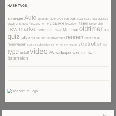
HASHTAGS
Auto
anhänger
bus
autobahn
autorevue
bulli
classiccars
classicrallye
garage
italien
crash
crashtest
Flugzeug
formel 1
historisch
lamborghini
oldtimer
marke
LKW
mercedes
Motorrad
motor
pkw
quiz
rennen
rallye
red bull ring
rekordversuch
rennstrecke
tretroller
rennwagen
schrott
schweden
sicherheit
sicherung
t1
trial
video
type
vw
unfall
wallpaper
wien
öamtc
österreich
Top