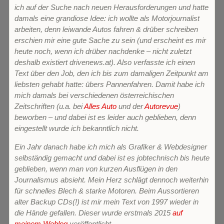
ich auf der Suche nach neuen Herausforderungen und hatte
damals eine grandiose Idee: ich wollte als Motorjournalist
arbeiten, denn leiwande Autos fahren & drüber schreiben
erschien mir eine gute Sache zu sein (und erscheint es mir
heute noch, wenn ich drüber nachdenke – nicht zuletzt
deshalb existiert drivenews.at). Also verfasste ich einen
Text über den Job, den ich bis zum damaligen Zeitpunkt am
liebsten gehabt hatte: übers Pannenfahren. Damit habe ich
mich damals bei verschiedenen österreichischen
Zeitschriften (u.a. bei
Alles Auto
und der
Autorevue
)
beworben – und dabei ist es leider auch geblieben, denn
eingestellt wurde ich bekanntlich nicht.
Ein Jahr danach habe ich mich als Grafiker & Webdesigner
selbständig gemacht und dabei ist es jobtechnisch bis heute
geblieben, wenn man von kurzen Ausflügen in den
Journalismus absieht. Mein Herz schlägt dennoch weiterhin
für schnelles Blech & starke Motoren. Beim Aussortieren
alter Backup CDs(!) ist mir mein Text von 1997 wieder in
die Hände gefallen. Dieser wurde erstmals 2015
auf
meinem Weblog
veröffentlicht.