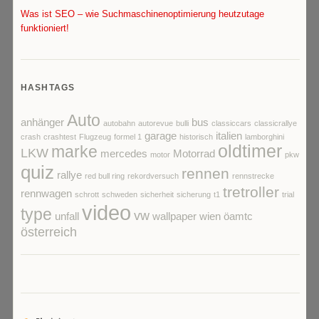
Was ist SEO – wie Suchmaschinenoptimierung heutzutage
funktioniert!
HASHTAGS
Auto
anhänger
bus
autobahn
autorevue
bulli
classiccars
classicrallye
garage
italien
crash
crashtest
Flugzeug
formel 1
historisch
lamborghini
oldtimer
marke
LKW
mercedes
Motorrad
motor
pkw
quiz
rennen
rallye
red bull ring
rekordversuch
rennstrecke
tretroller
rennwagen
schrott
schweden
sicherheit
sicherung
t1
trial
video
type
vw
unfall
wallpaper
wien
öamtc
österreich