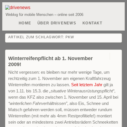
Weblog für mobile Menschen – online seit 2006
HOME
ÜBER DRIVENEWS
KONTAKT
ARTIKEL ZUM SCHLAGWORT:
PKW
0
Winterreifenpflicht ab 1. November
2009!
Nicht vergessen: es bleiben nur mehr wenige Tage, um
rechtzeitig zum 1. November am eigenen Kraftfahrzeug
Winterreifen montieren zu lassen.
Seit letztem Jahr
gilt ja
von 1.11. bis 15.3. die
„situative Winterausrüstungspflicht“
,
wenn das KFZ also zwischen 1. November und 15. April bei
“winterlichen Fahrverhältnissen”
, also Eis, Schnee und
Matsch gefahren werden soll, müssen entweder rundum
Winterreifen (mit mehr als 4mm Restprofiltiefe!) montiert
sein oder an mindestens zwei Antriebsrädern Schneeketten