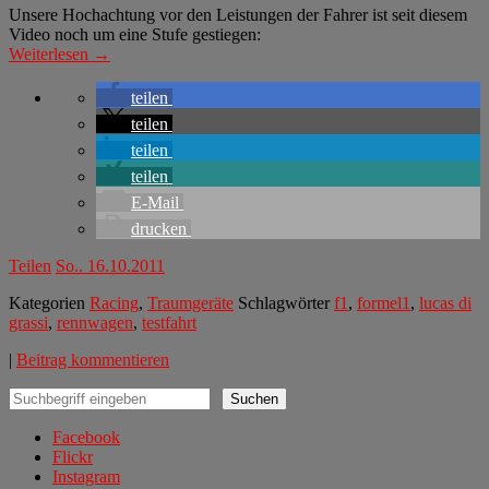
Unsere Hochachtung vor den Leistungen der Fahrer ist seit diesem
Video noch um eine Stufe gestiegen:
Weiterlesen →
teilen
teilen
teilen
teilen
E-Mail
drucken
Teilen
So.. 16.10.2011
Kategorien
Racing
,
Traumgeräte
Schlagwörter
f1
,
formel1
,
lucas di
grassi
,
rennwagen
,
testfahrt
|
Beitrag kommentieren
Suchen
Suchen
Facebook
Flickr
Instagram