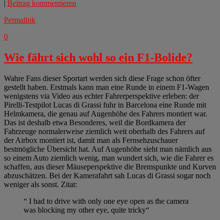
|
Beitrag kommentieren
Permalink
0
Wie fährt sich wohl so ein F1-Bolide?
Wahre Fans dieser Sportart werden sich diese Frage schon öfter
gestellt haben. Erstmals kann man eine Runde in einem F1-Wagen
wenigstens via Video aus echter Fahrerperspektive erleben: der
Pirelli-Testpilot Lucas di Grassi fuhr in Barcelona eine Runde mit
Helmkamera, die genau auf Augenhöhe des Fahrers montiert war.
Das ist deshalb etwa Besonderes, weil die Bordkamera der
Fahrzeuge normalerweise ziemlich weit oberhalb des Fahrers auf
der Airbox montiert ist, damit man als Fernsehzuschauer
bestmögliche Übersicht hat. Auf Augenhöhe sieht man nämlich aus
so einem Auto ziemlich wenig, man wundert sich, wie die Fahrer es
schaffen, aus dieser Mäuseperspektive die Bremspunkte und Kurven
abzuschätzen. Bei der Kamerafahrt sah Lucas di Grassi sogar noch
weniger als sonst. Zitat:
“ I had to drive with only one eye open as the camera
was blocking my other eye, quite tricky“