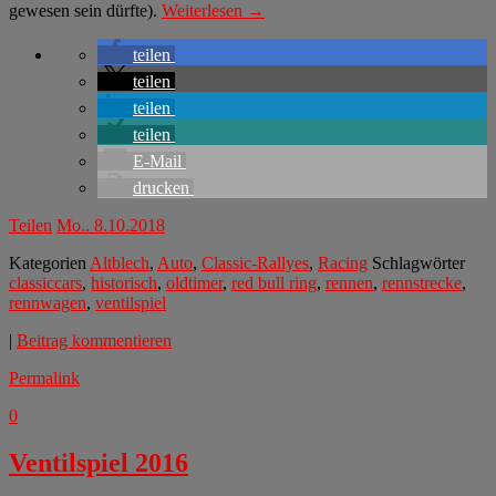
gewesen sein dürfte).
Weiterlesen →
teilen
teilen
teilen
teilen
E-Mail
drucken
Teilen
Mo.. 8.10.2018
Kategorien
Altblech
,
Auto
,
Classic-Rallyes
,
Racing
Schlagwörter
classiccars
,
historisch
,
oldtimer
,
red bull ring
,
rennen
,
rennstrecke
,
rennwagen
,
ventilspiel
|
Beitrag kommentieren
Permalink
0
Ventilspiel 2016