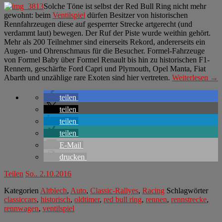
Solche Töne ist selbst der Red Bull Ring nicht mehr
gewohnt: beim
Ventilspiel
dürfen Besitzer von historischen
Rennfahrzeugen diese auf gesperrter Strecke artgerecht (und
verdammt laut) bewegen. Der Ruf der Piste wurde weithin gehört.
Mehr als 200 Teilnehmer sind einerseits Rekord, andererseits ein
Augen- und Ohrenschmaus für die Besucher. Formel-Fahrzeuge
von Formel Baby über Formel Renault bis hin zu historischen F1-
Rennern, geschärfte Ford Capri und Plymouth, Opel Manta, Fiat
Abarth und unzählige rare Exoten sind hier vertreten.
Weiterlesen →
teilen
teilen
teilen
teilen
E-Mail
drucken
Teilen
So.. 2.10.2016
Kategorien
Altblech
,
Auto
,
Classic-Rallyes
,
Racing
Schlagwörter
classiccars
,
historisch
,
oldtimer
,
red bull ring
,
rennen
,
rennstrecke
,
rennwagen
,
ventilspiel