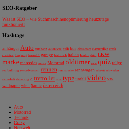
SEO-Ratgeber
Was ist SEO – wie Suchmaschinenoptimierung heutzutage
funktioniert!
Hashtags
Auto
anhänger
bus
autobahn
autorevue
bulli
classiccars
classicrallye
crash
LKW
garage
italien
crashtest
Flugzeug
formel 1
historisch
lamborghini
quiz
oldtimer
marke
mercedes
Motorrad
rallye
motor
pkw
rennen
rennwagen
red bull ring
rekordversuch
rennstrecke
schrott
schweden
video
type
tretroller
vw
unfall
sicherheit
sicherung
t1
trial
österreich
wallpaper
wien
öamtc
Auto
Motorrad
Technik
Crazy
Netzwelt