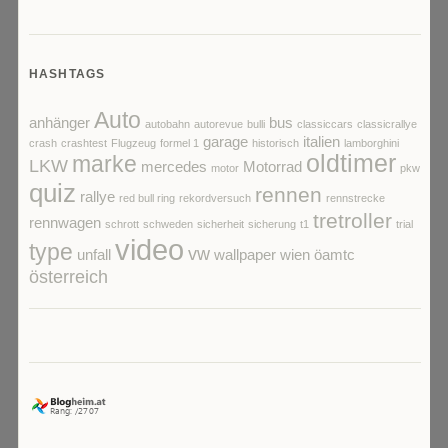
HASHTAGS
Auto
anhänger
bus
autobahn
autorevue
bulli
classiccars
classicrallye
garage
italien
crash
crashtest
Flugzeug
formel 1
historisch
lamborghini
oldtimer
marke
LKW
mercedes
Motorrad
motor
pkw
quiz
rennen
rallye
red bull ring
rekordversuch
rennstrecke
tretroller
rennwagen
schrott
schweden
sicherheit
sicherung
t1
trial
video
type
vw
unfall
wallpaper
wien
öamtc
österreich