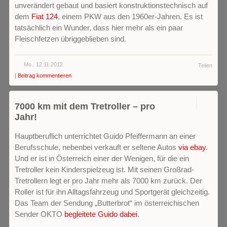
unverändert gebaut und basiert konstruktionstechnisch auf
dem
Fiat 124
, einem PKW aus den 1960er-Jahren. Es ist
tatsächlich ein Wunder, dass hier mehr als ein paar
Fleischfetzen übriggeblieben sind.
Mo.. 12.11.2012
Teilen
|
Beitrag kommentieren
0
7000 km mit dem Tretroller – pro
Jahr!
Hauptberuflich unterrichtet Guido Pfeiffermann an einer
Berufsschule, nebenbei verkauft er seltene Autos
via ebay
.
Und er ist in Österreich einer der Wenigen, für die ein
Tretroller kein Kinderspielzeug ist. Mit seinen Großrad-
Tretrollern legt er pro Jahr mehr als 7000 km zurück. Der
Roller ist für ihn Alltagsfahrzeug und Sportgerät gleichzeitig.
Das Team der Sendung „Butterbrot“ im österreichischen
Sender OKTO
begleitete Guido dabei
.