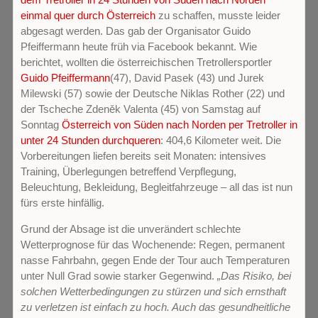
einmal quer durch Österreich
zu schaffen, musste leider
abgesagt werden. Das gab der Organisator Guido
Pfeiffermann heute früh via Facebook bekannt. Wie
berichtet, wollten die österreichischen Tretrollersportler
Guido Pfeiffermann
(47), David Pasek (43) und Jurek
Milewski (57) sowie der Deutsche Niklas Rother (22) und
der Tscheche Zdeněk Valenta (45) von Samstag auf
Sonntag
Österreich von Süden nach Norden per Tretroller in
unter 24 Stunden durchqueren
: 404,6 Kilometer weit. Die
Vorbereitungen liefen bereits seit Monaten: intensives
Training, Überlegungen betreffend Verpflegung,
Beleuchtung, Bekleidung, Begleitfahrzeuge – all das ist nun
fürs erste hinfällig.
Grund der Absage ist die unverändert schlechte
Wetterprognose für das Wochenende: Regen, permanent
nasse Fahrbahn, gegen Ende der Tour auch Temperaturen
unter Null Grad sowie starker Gegenwind.
„Das Risiko, bei
solchen Wetterbedingungen zu stürzen und sich ernsthaft
zu verletzen ist einfach zu hoch. Auch das gesundheitliche