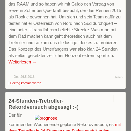
das RAAM und so haben wir mit Guido den Vortrag von
Severin Zotter bei Querkraft besucht, der das Rennen 2015
als Rookie gewonnen hat. Um sich und sein Team dafür zu
testen hat er Österreich von Nord nach Süd durchquert –
eine unter Ultraradfahrern beliebte Strecke. Was man mit
dem Rad machen kann geht theoretisch auch mit dem
Tretroller und so kam uns die lustige Idee es zu probieren.
Das Konzept des Unterfangens war also klar, 24 Stunden
als selbst gesetzter zeitlicher Horizont extrem sportlich.
Weiterlesen →
Do.. 26.5.2016
Teilen
|
Beitrag kommentieren
1
24-Stunden-Tretroller-
Rekordversuch abgesagt :-(
Der für
kommendes Wochenende geplante Rekordversuch, es
mit
dem Tretroller in 24 Stunden von Süden nach Norden