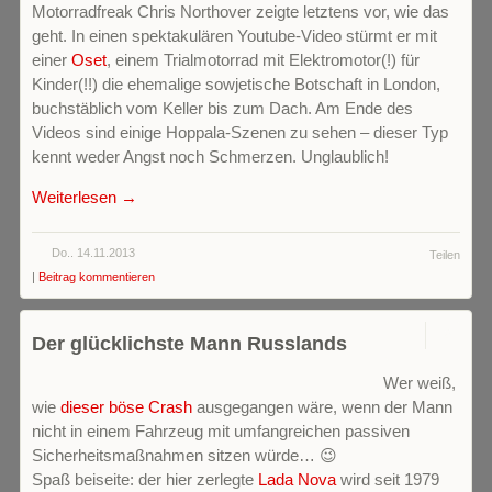
Motorradfreak Chris Northover zeigte letztens vor, wie das
geht. In einen spektakulären Youtube-Video stürmt er mit
einer
Oset
, einem Trialmotorrad mit Elektromotor(!) für
Kinder(!!) die ehemalige sowjetische Botschaft in London,
buchstäblich vom Keller bis zum Dach. Am Ende des
Videos sind einige Hoppala-Szenen zu sehen – dieser Typ
kennt weder Angst noch Schmerzen. Unglaublich!
Weiterlesen →
Do.. 14.11.2013
Teilen
|
Beitrag kommentieren
0
Der glücklichste Mann Russlands
Wer weiß,
wie
dieser böse Crash
ausgegangen wäre, wenn der Mann
nicht in einem Fahrzeug mit umfangreichen passiven
Sicherheitsmaßnahmen sitzen würde… 😉
Spaß beiseite: der hier zerlegte
Lada Nova
wird seit 1979