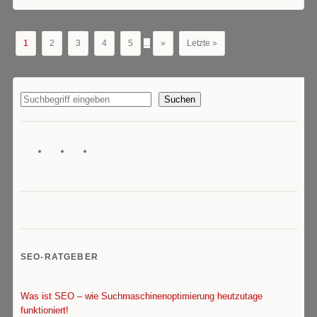
1
2
3
4
5
...
»
Letzte »
Suchen
SEO-RATGEBER
Was ist SEO – wie Suchmaschinenoptimierung heutzutage
funktioniert!