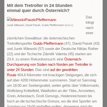
1
Mit dem Tretroller in 24 Stunden
einmal quer durch Österreich?
Das
klingt
Jurek Milewski, David Pasek, Guido Pfeiffermann (v.l.n.r.)
nach
einer
ziemlichen Gewalttour: die österreichischen
Tretrollersportler
Guido Pfeiffermann
(47), David Pasek (43)
und Jurek Milewski (57) sowie der Deutsche Niklas Rother
(22) und der Tscheche Zdeněk Valenta (45) starten am
23.4. zu einem Rekordversuch: eine
Österreich-
Durchquerung von Süden nach Norden per Tretroller in
unter 24 Stunden
. Das sind
auf der gewählten
Route
404,6 Kilometer mit knackigen Steigungen, die sich
auf über 4200 Höhenmeter summieren. Start ist Samstag
um 16:00 am Seebergsattel, weiter gehts über Völkermarkt,
Wolfsberg Knittelfeld, Waidhofen an der Ybbs, Amstetten,
Grein, Arbesbach, Groß Gerungs, Heidenreichstein bis
hoch an die tschechische Grenze, wo die drei Sportler am
Sonntag vor 16:00 eintreffen wollen. drivenews wird die