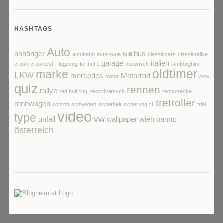
HASHTAGS
Auto
anhänger
bus
autobahn
autorevue
bulli
classiccars
classicrallye
garage
italien
crash
crashtest
Flugzeug
formel 1
historisch
lamborghini
oldtimer
marke
LKW
mercedes
Motorrad
motor
pkw
quiz
rennen
rallye
red bull ring
rekordversuch
rennstrecke
tretroller
rennwagen
schrott
schweden
sicherheit
sicherung
t1
trial
video
type
vw
unfall
wallpaper
wien
öamtc
österreich