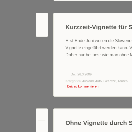
Kurzzeit-Vignette für 
0
Erst Ende Juni wollen die Slowene
Vignette eingeführt werden kann. 
Daher nur bei uns: wie man ohne M
Do.. 26.3.2009
Kategorien
Ausland
,
Auto
,
Gesetze
,
Touren
|
Beitrag kommentieren
Ohne Vignette durch 
27