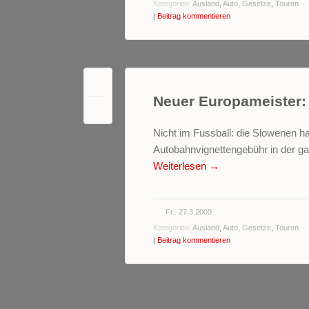
Kategorien
Ausland
,
Auto
,
Gesetze
,
Touren
|
Beitrag kommentieren
Neuer Europameister:
1
Nicht im Fussball: die Slowenen ha
Autobahnvignettengebühr in der ga
Weiterlesen
→
Fr.. 27.3.2009
Kategorien
Ausland
,
Auto
,
Gesetze
,
Touren
|
Beitrag kommentieren