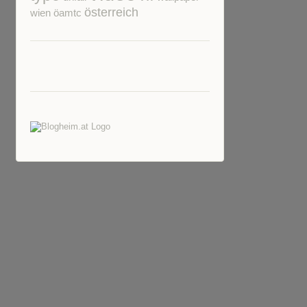
österreich
wien
öamtc