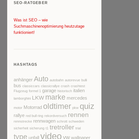
SEO-RATGEBER
Was ist SEO – wie
Suchmaschinenoptimierung heutzutage
funktioniert!
HASHTAGS
Auto
anhänger
autobahn
autorevue
bulli
bus
classiccars
classicrallye
crash
crashtest
garage
italien
Flugzeug
formel 1
historisch
marke
LKW
mercedes
lamborghini
quiz
oldtimer
Motorrad
motor
pkw
rennen
rallye
red bull ring
rekordversuch
rennwagen
rennstrecke
schrott
schweden
tretroller
sicherheit
sicherung
t1
trial
video
type
vw
unfall
wallpaper