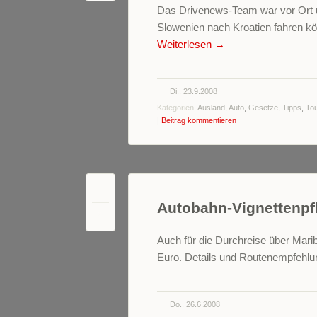
Das Drivenews-Team war vor Ort un
Slowenien nach Kroatien fahren kön
Weiterlesen
→
Di.. 23.9.2008
Kategorien
Ausland
,
Auto
,
Gesetze
,
Tipps
,
To
|
Beitrag kommentieren
Autobahn-Vignettenpfli
0
Auch für die Durchreise über Mar
Euro. Details und Routenempfehlun
Do.. 26.6.2008