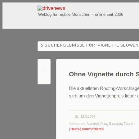
Weblog für mobile Menschen – online seit 2006
5 SUCHERGEBNISSE FÜR ‘
VIGNETTE SLOWEN
Ohne Vignette durch S
2
Die aktuellsten Routing-Vorschläg
sich um den Vignettenpreis lieber
Di.. 12.5.2009
Kategorien
Ausland
,
Auto
,
Gesetze
,
Touren
|
Beitrag kommentieren