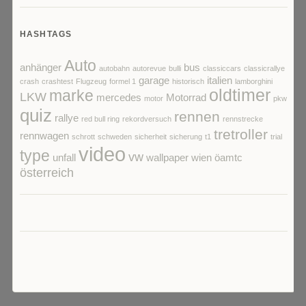
HASHTAGS
Auto
anhänger
bus
autobahn
autorevue
bulli
classiccars
classicrallye
garage
italien
crash
crashtest
Flugzeug
formel 1
historisch
lamborghini
oldtimer
marke
LKW
mercedes
Motorrad
motor
pkw
quiz
rennen
rallye
red bull ring
rekordversuch
rennstrecke
tretroller
rennwagen
schrott
schweden
sicherheit
sicherung
t1
trial
video
type
vw
unfall
wallpaper
wien
öamtc
österreich