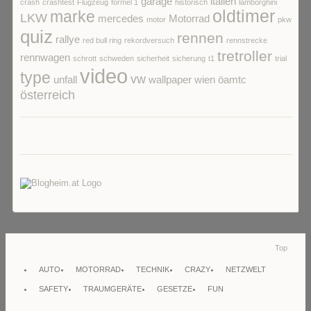
garage
italien
crash
crashtest
Flugzeug
formel 1
historisch
lamborghini
oldtimer
marke
LKW
mercedes
Motorrad
motor
pkw
quiz
rennen
rallye
red bull ring
rekordversuch
rennstrecke
tretroller
rennwagen
schrott
schweden
sicherheit
sicherung
t1
trial
video
type
vw
unfall
wallpaper
wien
öamtc
österreich
Top
AUTO
MOTORRAD
TECHNIK
CRAZY
NETZWELT
SAFETY
TRAUMGERÄTE
GESETZE
FUN