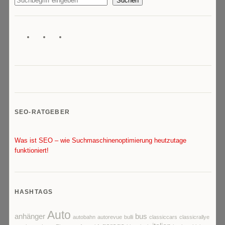
Suchen
SEO-RATGEBER
Was ist SEO – wie Suchmaschinenoptimierung heutzutage
funktioniert!
HASHTAGS
Auto
anhänger
bus
autobahn
autorevue
bulli
classiccars
classicrallye