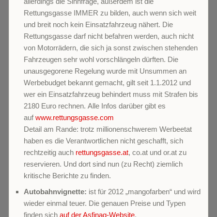
allerdings die Sinnfrage, außerdem ist die
Rettungsgasse IMMER zu bilden, auch wenn sich weit
und breit noch kein Einsatzfahrzeug nähert. Die
Rettungsgasse darf nicht befahren werden, auch nicht
von Motorrädern, die sich ja sonst zwischen stehenden
Fahrzeugen sehr wohl vorschlängeln dürften. Die
unausgegorene Regelung wurde mit Unsummen an
Werbebudget bekannt gemacht, gilt seit 1.1.2012 und
wer ein Einsatzfahrzeug behindert muss mit Strafen bis
2180 Euro rechnen. Alle Infos darüber gibt es
auf
www.rettungsgasse.com
Detail am Rande: trotz millionenschwerem Werbeetat
haben es die Verantwortlichen nicht geschafft, sich
rechtzeitig auch
rettungsgasse.at
, co.at und or.at zu
reservieren. Und dort sind nun (zu Recht) ziemlich
kritische Berichte zu finden.
Autobahnvignette:
ist für 2012 „mangofarben“ und wird
wieder einmal teuer. Die genauen Preise und Typen
finden sich
auf der Asfinag-Website
.