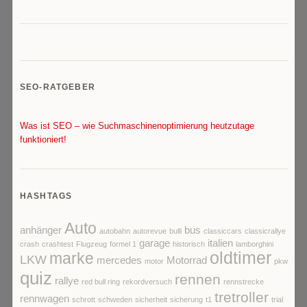
SEO-RATGEBER
Was ist SEO – wie Suchmaschinenoptimierung heutzutage
funktioniert!
HASHTAGS
Auto
anhänger
bus
autobahn
autorevue
bulli
classiccars
classicrallye
garage
italien
crash
crashtest
Flugzeug
formel 1
historisch
lamborghini
oldtimer
marke
LKW
mercedes
Motorrad
motor
pkw
quiz
rennen
rallye
red bull ring
rekordversuch
rennstrecke
tretroller
rennwagen
schrott
schweden
sicherheit
sicherung
t1
trial