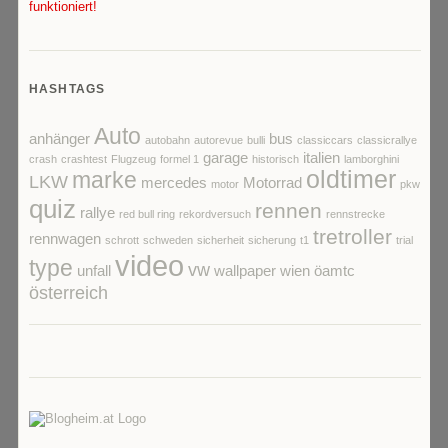
funktioniert!
HASHTAGS
Auto
anhänger
bus
autobahn
autorevue
bulli
classiccars
classicrallye
garage
italien
crash
crashtest
Flugzeug
formel 1
historisch
lamborghini
oldtimer
marke
LKW
mercedes
Motorrad
motor
pkw
quiz
rennen
rallye
red bull ring
rekordversuch
rennstrecke
tretroller
rennwagen
schrott
schweden
sicherheit
sicherung
t1
trial
video
type
vw
unfall
wallpaper
wien
öamtc
österreich