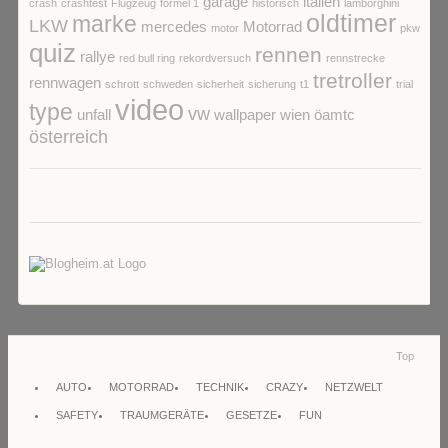
garage
italien
crash
crashtest
Flugzeug
formel 1
historisch
lamborghini
oldtimer
marke
LKW
mercedes
Motorrad
motor
pkw
quiz
rennen
rallye
red bull ring
rekordversuch
rennstrecke
tretroller
rennwagen
schrott
schweden
sicherheit
sicherung
t1
trial
video
type
vw
unfall
wallpaper
wien
öamtc
österreich
Top
AUTO
MOTORRAD
TECHNIK
CRAZY
NETZWELT
SAFETY
TRAUMGERÄTE
GESETZE
FUN