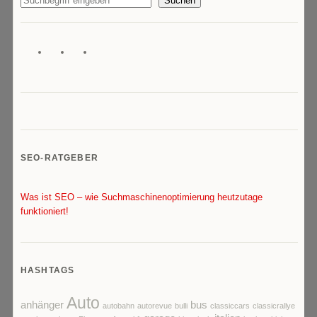
Suchen
SEO-RATGEBER
Was ist SEO – wie Suchmaschinenoptimierung heutzutage
funktioniert!
HASHTAGS
Auto
anhänger
bus
autobahn
autorevue
bulli
classiccars
classicrallye